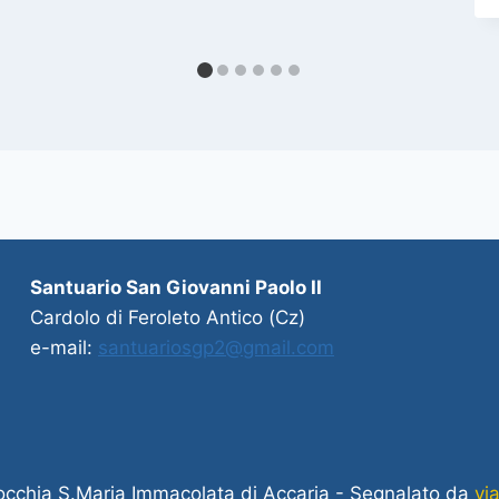
Santuario San Giovanni Paolo II
Cardolo di Feroleto Antico (Cz)
e-mail:
santuariosgp2@gmail.com
cchia S.Maria Immacolata di Accaria - Segnalato da
via