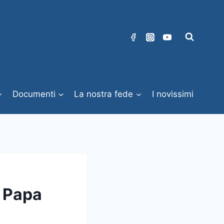
Documenti
La nostra fede
I novissimi
l Papa