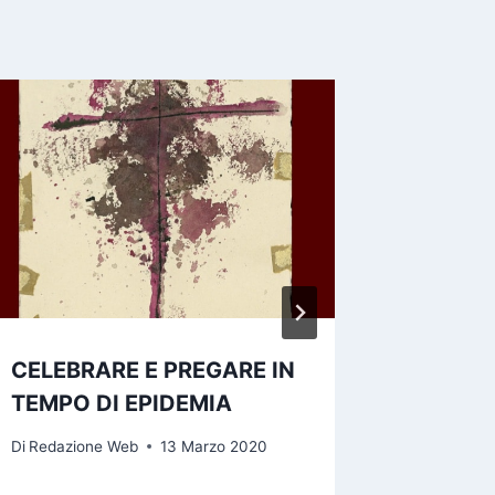
CELEBRARE E PREGARE IN
Momenti
TEMPO DI EPIDEMIA
per la 
Di
Redazione Web
13 Marzo 2020
Di
Redazio