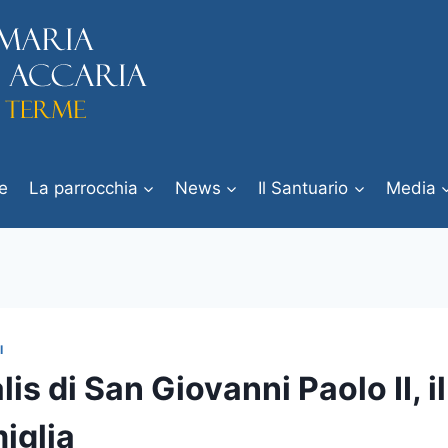
e
La parrocchia
News
Il Santuario
Media
I
lis di San Giovanni Paolo II, i
iglia