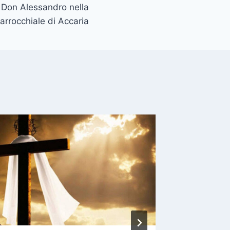
 Don Alessandro nella
arrocchiale di Accaria
Festa d
catechi
Di
Redazio