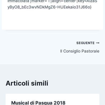
Immacolata’|marker=’1’|align=’center’|key=AIzaS
yByO8_bEc3wvNDkMgZ6-HUEekaio31J66o}
SEGUENTE
Il Consiglio Pastorale
Articoli simili
Musical di Pasqua 2018