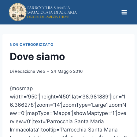
NON CATEGORIZZATO
Dove siamo
Di
Redazione Web
24 Maggio 2016
{mosmap
width=’950’|height=’450’|lat=’38.981889’|lon=’1
6.366278’|zoom=’14’|zoomType=’Large’|zoomN
ew=’0’|mapType=’Mappa’|showMaptype=’1’|ove
rview=’0’|text=’Parrocchia Santa Maria
Immacolata’|tooltip=’Parrocchia Santa Maria