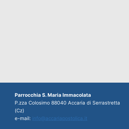
Parrocchia S. Maria Immacolata
P.zza Colosimo 88040 Accaria di Serrastretta
(Cz)
e-mail:
info@accariapostolica.it