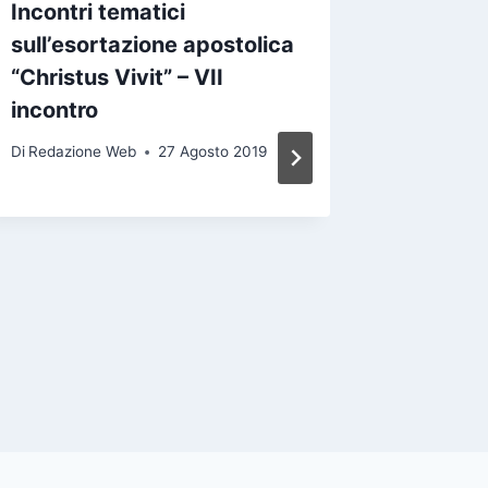
Incontri tematici
Incontr
sull’esortazione apostolica
sull’es
“Christus Vivit” – VII
“Christu
incontro
incontr
Di
Redazione Web
27 Agosto 2019
Di
Redazio