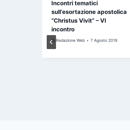
ori e
Incontri tematici
eme
sull’esortazione apostolica
“Christus Vivit” – VI
aio 2019
incontro
Di
Redazione Web
7 Agosto 2019