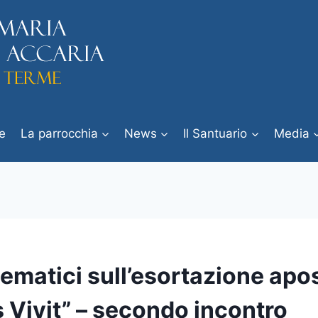
e
La parrocchia
News
Il Santuario
Media
tematici sull’esortazione apo
 Vivit” – secondo incontro