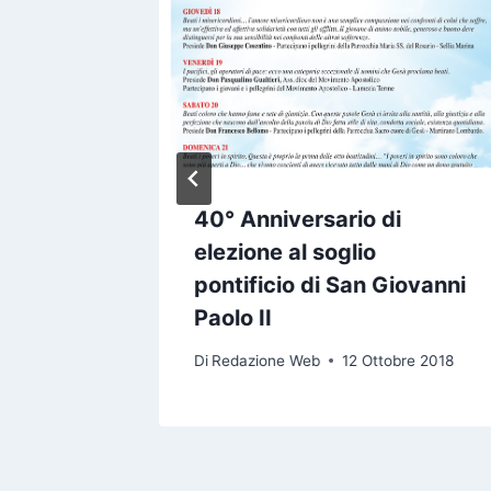
 Paolo
40° Anniversario di
elezione al soglio
pontificio di San Giovanni
bre 2023
Paolo II
Di
Redazione Web
12 Ottobre 2018