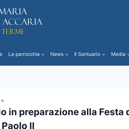
e
La parrocchia
News
Il Santuario
Media
II
o in preparazione alla Festa 
Paolo II