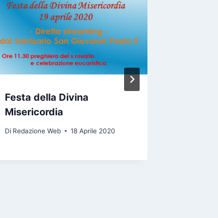
Festa della Divina
Novena 
Misericordia
Giovann
Di
Redazione Web
18 Aprile 2020
Di
Redazio