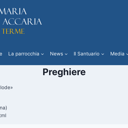
e
La parrocchia
News
Il Santuario
Media
Preghiere
 lode»
ana)
tml