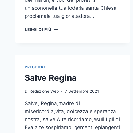
dei martiri;le voci dei profeti si
uniscononella tua lode;la santa Chiesa
proclamala tua gloria,adora…
LEGGI DI PIÙ
PREGHIERE
Salve Regina
Di
Redazione Web
7 Settembre 2021
Salve, Regina,madre di
misericordia,vita, dolcezza e speranza
nostra, salve.A te ricorriamo,esuli figli di
Eva;a te sospiriamo, gementi epiangenti