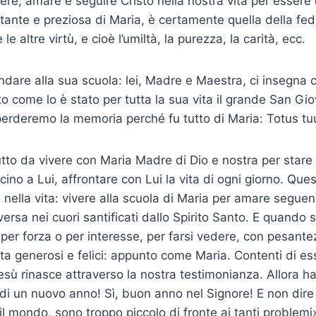
ere, amare e seguire Cristo nella nostra vita per essere 
rtante e preziosa di Maria, è certamente quella della fe
le altre virtù, e cioè l’umiltà, la purezza, la carità, ecc.
dare alla sua scuola: lei, Madre e Maestra, ci insegna 
to come lo è stato per tutta la sua vita il grande San Gio
perderemo la memoria perché fu tutto di Maria: Totus tu
utto da vivere con Maria Madre di Dio e nostra per stare
ino a Lui, affrontare con Lui la vita di ogni giorno. Ques
ta nella vita: vivere alla scuola di Maria per amare segu
versa nei cuori santificati dallo Spirito Santo. E quando 
 per forza o per interesse, per farsi vedere, con pesant
a generosi e felici: appunto come Maria. Contenti di esse
ù rinasce attraverso la nostra testimonianza. Allora ha 
io di un nuovo anno! Sì, buon anno nel Signore! E non dir
il mondo, sono troppo piccolo di fronte ai tanti problemi