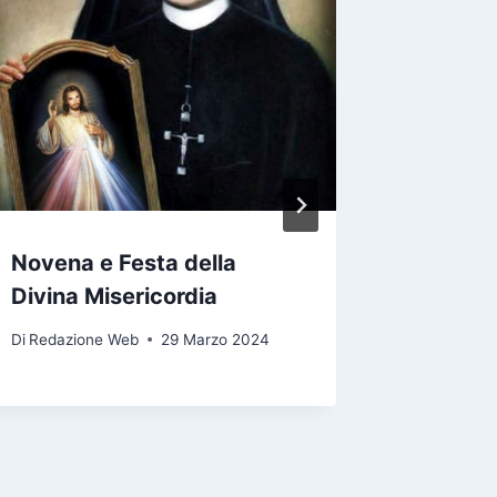
Ordina
del dia
Baglio
Di
Redazio
Novena e Festa della
Divina Misericordia
Di
Redazione Web
29 Marzo 2024