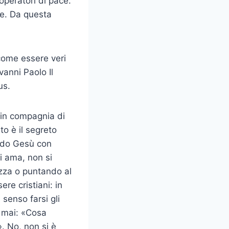
operatori di pace.
de. Da questa
come essere veri
vanni Paolo Il
us.
 in compagnia di
to è il segreto
endo Gesù con
si ama, non si
ezza o puntando al
re cristiani: in
senso farsi gli
e mai: «Cosa
». No, non si è