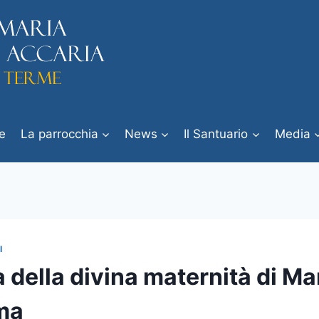
e
La parrocchia
News
Il Santuario
Media
I
 della divina maternità di Ma
ma