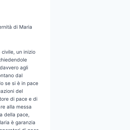
rnità di Maria
ivile, un inizio
 chiedendole
 davvero agli
Lontano dal
o se si è in pace
uazioni del
ore di pace e di
are alla messa
a della pace,
Maria è garanzia