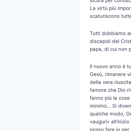
sicura per conosc
La virtù più impo
scaturiscono tutte 
Tutti dobbiamo an
discepoli del Cris
papa, di cui non 
Il nuovo anno è t
Gesù, rimanere vic
della vera riusci
l’amore che Dio ri
fanno più le cose
minimo… Si divent
qualche modo, Ges
«auguri» all’iniz
posso fare io per 