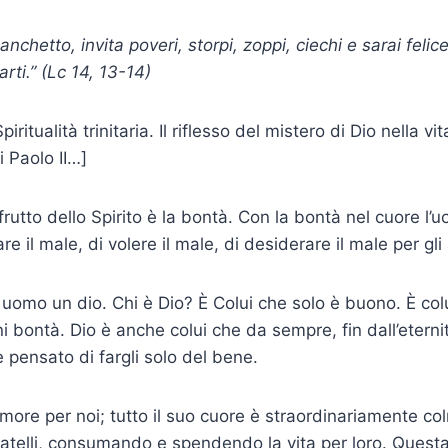
chetto, invita poveri, storpi, zoppi, ciechi e sarai feli
rti.” (Lc 14, 13-14)
piritualità trinitaria. Il riflesso del mistero di Dio nella vit
 Paolo II…]
frutto dello Spirito è la bontà. Con la bontà nel cuore l’
 il male, di volere il male, di desiderare il male per gli a
 uomo un dio. Chi è Dio? È Colui che solo è buono. È colu
ni bontà. Dio è anche colui che da sempre, fin dall’etern
 pensato di fargli solo del bene.
 amore per noi; tutto il suo cuore è straordinariamente c
fratelli, consumando e spendendo la vita per loro. Questa