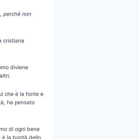
ce, perché non
a cristiana
uomo diviene
ltri.
i che è la fonte e
ità, ha pensato
olmo di ogni bene
 è la bontà dello