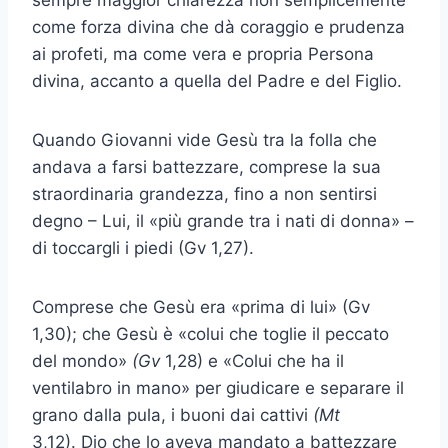
sempre maggior chiarezza non semplicemente
come forza divina che dà coraggio e prudenza
ai profeti, ma come vera e propria Persona
divina, accanto a quella del Padre e del Figlio.
Quando Giovanni vide Gesù tra la folla che
andava a farsi battezzare, comprese la sua
straordinaria grandezza, fino a non sentirsi
degno – Lui, il «più grande tra i nati di donna» –
di toccargli i piedi (Gv 1,27).
Comprese che Gesù era «prima di lui» (Gv
1,30); che Gesù è «colui che toglie il peccato
del mondo»
(Gv
1,28) e «Colui che ha il
ventilabro in mano» per giudicare e separare il
grano dalla pula, i buoni dai cattivi
(Mt
3,12). Dio che lo aveva mandato a battezzare