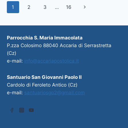
1
2
3
…
16
Parrocchia S. Maria Immacolata
P.zza Colosimo 88040 Accaria di Serrastretta
(Cz)
e-mail:
info@accariapostolica.it
Santuario San Giovanni Paolo II
Cardolo di Feroleto Antico (Cz)
e-mail:
santuariosgp2@gmail.com