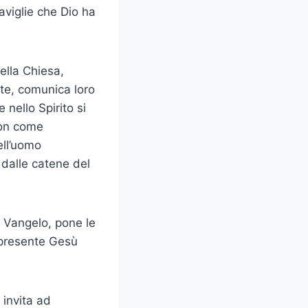
aviglie che Dio ha
ella Chiesa,
ite, comunica loro
 nello Spirito si
non come
ell’uomo
 dalle catene del
l Vangelo, pone le
e presente Gesù
 invita ad