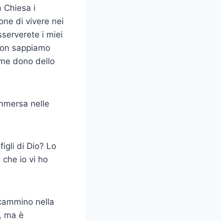
a Chiesa i
one di vivere nei
erverete i miei
non sap­piamo
ome dono dello
im­mersa nelle
igli di Dio? Lo
 che io vi ho
 cammino nella
, ma è