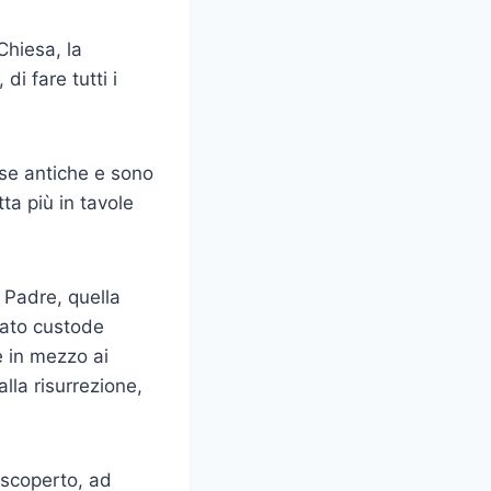
Chiesa, la
i fare tutti i
se antiche e sono
tta più in tavole
l Padre, quella
stato custode
e in mezzo ai
alla risurrezione,
o scoperto, ad