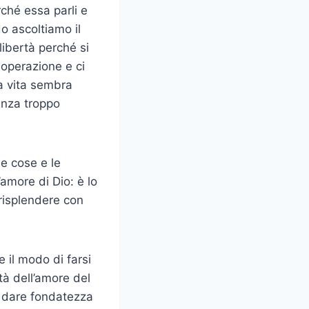
rché essa parli e
do ascoltiamo il
libertà perché si
 operazione e ci
ra vita sembra
enza troppo
le cose e le
’amore di Dio: è lo
risplendere con
 il modo di farsi
tà dell’amore del
a dare fondatezza