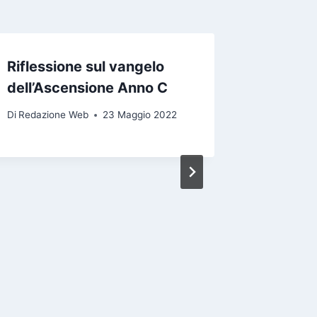
Riflessione sul vangelo
dell’Ascensione Anno C
Di
Redazione Web
23 Maggio 2022
Rifless
Venerdì
Di
Redazio