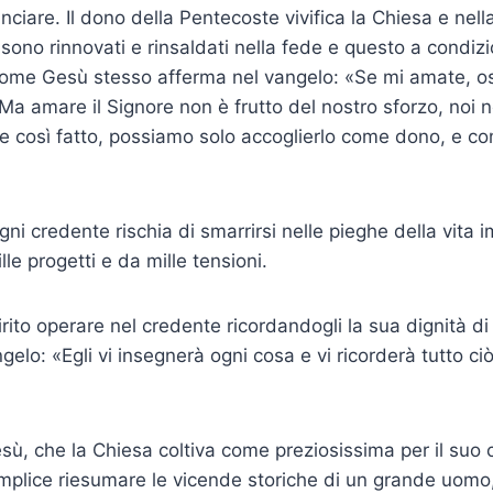
ciare. Il dono della Pentecoste vivifica la Chiesa e nell
 sono rinnovati e rinsaldati nella fede e questo a condizi
me Gesù stesso afferma nel vangelo: «Se mi amate, oss
 amare il Signore non è frutto del nostro sforzo, noi 
e così fatto, possiamo solo accoglierlo come dono, e c
gni credente rischia di smarrirsi nelle pieghe della vita 
le progetti e da mille tensioni.
ito operare nel credente ricordandogli la sua dignità di f
gelo: «Egli vi insegnerà ogni cosa e vi ricorderà tutto ciò
ù, che la Chiesa coltiva come preziosissima per il suo
semplice riesumare le vicende storiche di un grande uomo