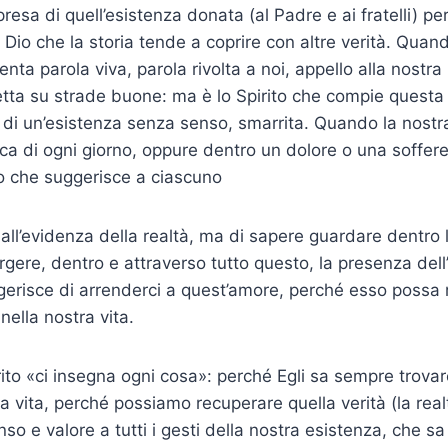
resa di quell’esistenza donata (al Padre e ai fratelli) pe
di Dio che la storia tende a coprire con altre verità. Quan
nta parola viva, parola rivolta a noi, appello alla nostra 
etta su strade buone: ma è lo Spirito che compie questa
re di un’esistenza senza senso, smarrita. Quando la nost
tica di ogni giorno, oppure dentro un dolore o una soffer
ito che suggerisce a ciascuno
 all’evidenza della realtà, ma di sapere guardare dentro 
rgere, dentro e attraverso tutto questo, la presenza dell
ggerisce di arrenderci a quest’amore, perché esso possa 
 nella nostra vita.
rito «ci insegna ogni cosa»: perché Egli sa sempre trovare
a vita, perché possiamo recupe­rare quella verità (la real
so e valore a tutti i gesti della nostra esistenza, che s