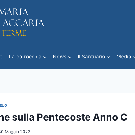
e
La parrocchia
News
Il Santuario
Media
ELO
one sulla Pentecoste Anno C
30 Maggio 2022