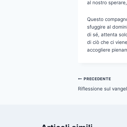
al nostro spe­rar
Questo compagno d
sfuggire al domini
di sé, attenta sol
di ciò che ci vien
accogliere piena
PRECEDENTE
Riflessione sul vange