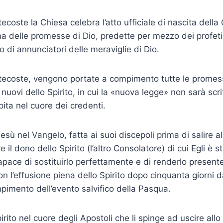
ecoste la Chiesa celebra l’atto ufficiale di nascita della 
a delle promesse di Dio, predette per mezzo dei profeti, d
lo di annunciatori delle meraviglie di Dio.
tecoste, vengono portate a compimento tutte le pro­mes
 nuovi dello Spirito, in cui la «nuova legge» non sarà scri
pita nel cuore dei cre­denti.
sù nel Vangelo, fatta ai suoi discepoli prima di salire a
 il dono dello Spirito (l’altro Consolatore) di cui Egli è 
capace di sostituirlo perfettamente e di renderlo present
con l’effusione piena dello Spirito dopo cinquanta giorni d
imento dell’evento salvifico della Pasqua.
pirito nel cuore degli Apostoli che li spinge ad uscire all