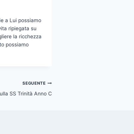
ie a Lui possiamo
ita ripiegata su
gliere la ricchezza
rito possiamo
SEGUENTE
sulla SS Trinità Anno C