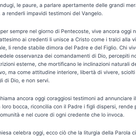
ndugi, le paure, a parlare apertamente delle grandi mer
, a renderli impavidi testimoni del Vangelo.
o per sempre nel giorno di Pentecoste, vive ancora oggi n
tesimo ai credenti li unisce a Cristo come i tralci alla v
ale, li rende stabile dimora del Padre e del Figlio. Chi vive
 fedele osservanza dei comandamenti di Dio, percepiti 
rizioni esterne, che mortificano le inclinazioni naturali d
, ma come attitudine interiore, libertà di vivere, sciolti
i di Dio, e non servi.
chiama ancora oggi coraggiosi testimoni ad annunciare i
a loro bocca, riconcilia con il Padre i figli dispersi, rend
comunità e nel cuore di ogni credente che lo invoca.
iesa celebra oggi, ecco ciò che la liturgia della Parola ci