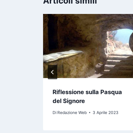
Articoli simili
gelo
a del T.
io 2022
Riflessione sulla Pasqua
del Signore
Di
Redazione Web
3 Aprile 2023