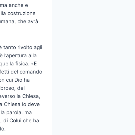
e ma anche e
ella costruzione
a umana, che avrà
 tanto rivolto agli
 l’apertura alla
uella fisica. «E
ffetti del comando
on cui Dio ha
bbroso, del
raverso la Chiesa,
la Chiesa lo deve
 la parola, ma
, di Colui che ha
lo.