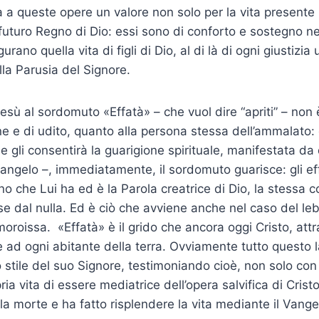
 a queste opere un valore non solo per la vita present
l futuro Regno di Dio: essi sono di conforto e sostegno n
urano quella vita di figli di Dio, al di là di ogni giustizi
lla Parusia del Signore.
 Gesù al sordomuto «Effatà» – che vuol dire “apriti” – non è
e e di udito, quanto alla persona stessa dell’ammalato: è
 gli consentirà la guarigione spirituale, manifestata da q
 Vangelo –, immediatamente, il sordomuto guarisce: gli e
o che Lui ha ed è la Parola creatrice di Dio, la stessa c
ose dal nulla. Ed è ciò che avviene anche nel caso del le
emoroissa. «Effatà» è il grido che ancora oggi Cristo, att
e ad ogni abitante della terra. Ovviamente tutto questo 
o stile del suo Signore, testimoniando cioè, non solo con
ia vita di essere mediatrice dell’opera salvifica di Cristo
 la morte e ha fatto risplendere la vita mediante il Vange