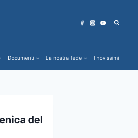
Documenti
La nostra fede
I novissimi
enica del