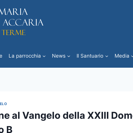
e
La parrocchia
News
Il Santuario
Media
ELO
ne al Vangelo della XXIII Dom
o B