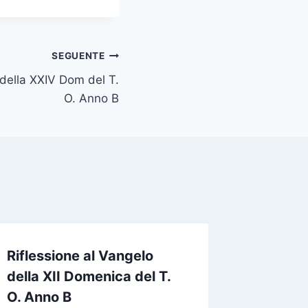
SEGUENTE
 della XXIV Dom del T.
O. Anno B
Riflessione al Vangelo
Rifless
della XII Domenica del T.
della X
O. Anno B
O. Ann