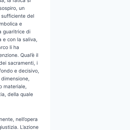
a; la fatica si
sospiro, un
 sufficiente del
imbolica e
 guaritrice di
 e con la saliva,
rco li ha
enzione. Qual’è il
dei sacramenti, i
fondo e decisivo,
e dimensione,
o materiale,
ia, della quale
ente, nell’opera
iustizia. L’azione