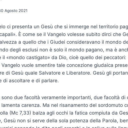
30 Agosto 2021
elo ci presenta un Gesù che si immerge nel territorio pa
Decapali». È come se il Vangelo volesse subito dirci che 
 salvezza a quello che i Giudei consideravano il mondo deg
do degli esclusi non è solo il mondo pagano, ma è anch
 il «mondo castigato» da Dio, cioè quello dei peccatori: c
 Il Vangelo vuole smentire tale concezione giudaica pres
ire di Gesù quale Salvatore e Liberatore. Gesù gli port
di ascoltare e di parlare.
la sono due facoltà veramente importanti, due facoltà di 
e si lamenta carenza. Ma nel risanamento del sordomuto
folla (Mc 7,33) balza agli occhi la fatica compiuta da Ge
, Gesù non si serve della sola potenza della Parola, b