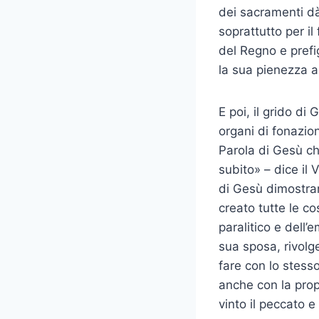
dei sacramenti dà
soprattutto per i
del Regno e prefig
la sua pienezza a
E poi, il grido di
organi di fonazion
Parola di Gesù che
subito» – dice il
di Gesù dimostran
creato tutte le c
paralitico e dell’
sua sposa, rivolg
fare con lo stess
anche con la propr
vinto il peccato e