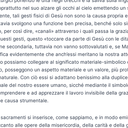
urgici ponendo le dita negli orecchi e la saliva sulla lingu
prattutto nel suo alzare gli occhi al cielo emettendo un 
te, tali gesti fisici di Gesù non sono la causa propria e
ttavia svolgono una funzione ben precisa, benché solo s
 per così dire, «canali» attraverso i quali passa la grazia
esti gesti, questo «toccare da parte di Gesù con le dita
e secondaria, tuttavia non vanno sottovalutati e, se Ma
nifica evidentemente che anch’essi meritano la nostra att
Lo possiamo collegare al significato materiale-simbolico 
o, posseggono un aspetto materiale e un valore, più pro
naturale. Con ciò essi si adattano benissimo alla duplic
tuale del nostro essere umano, sicché mediante il simbol
mprendere e ad apprezzare il lavoro invisibile della graz
 e causa strumentale.
 sacramenti si inserisce, come sappiamo, e in modo emin
canto alle opere della misericordia, della carità e della g