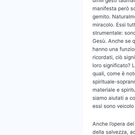
umili gesti taumat
manifesta però so
gemito. Naturalmen
miracolo. Essi tu
strumentale: sono,
Gesù. Anche se qu
hanno una funzion
ricordati, ciò sig
loro significato? 
quali, come è not
spirituale-sopran
materiale e spiri
siamo aiutati a co
essi sono veicolo
Anche l’opera dei
della salvezza, ac