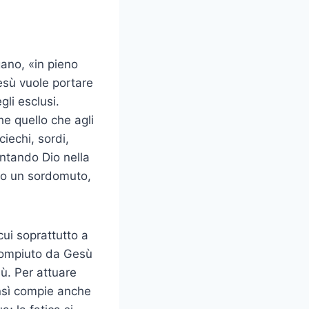
gano, «in pieno
Gesù vuole portare
li esclusi.
e quello che agli
iechi, sordi,
entando Dio nella
ano un sordomuto,
cui soprattutto a
 compiuto da Gesù
sù. Per attuare
ensì compie anche