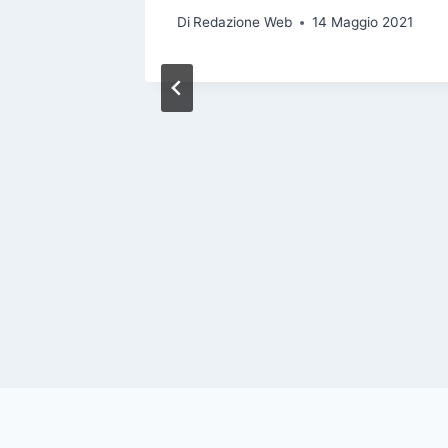
Di
Redazione Web
14 Maggio 2021
gelo
i
le 2023