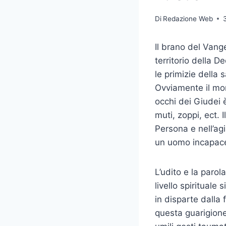
Di
Redazione Web
Il brano del Vang
territorio della 
le primizie della
Ovviamente il mon
occhi dei Giudei è
muti, zoppi, ect.
Persona e nell’ag
un uomo incapace 
L’udito e la paro
livello spiritual
in disparte dalla 
questa guarigione