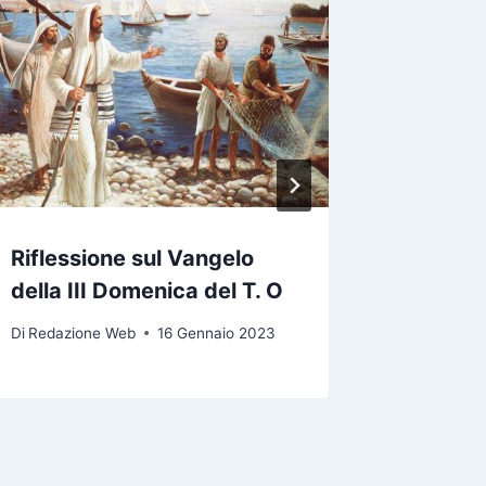
Riflessione sul Vangelo
Rifless
della III Domenica del T. O
Sabato
Di
Redazione Web
16 Gennaio 2023
Di
Redazio