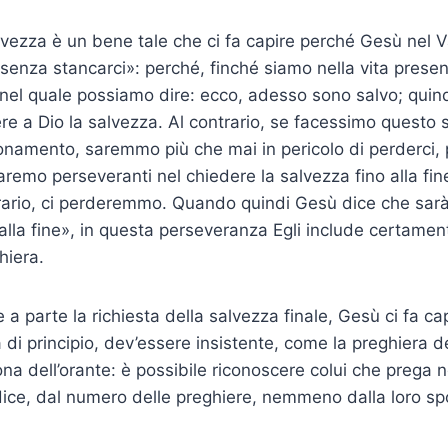
alvezza è un bene tale che ci fa capire perché Gesù nel V
enza stancarci»: perché, finché siamo nella vita presen
el quale possiamo dire: ecco, adesso sono salvo; quind
re a Dio la salvezza. Al contrario, se facessimo questo s
onamento, saremmo più che mai in pericolo di perderci,
aremo perseveranti nel chiedere la salvezza fino alla fin
trario, ci perderemmo. Quando quindi Gesù dice che sarà
alla fine», in questa perseveranza Egli include certamen
hiera.
 parte la richiesta della salvezza finale, Gesù ci fa cap
a di principio, dev’essere insistente, come la preghiera 
ona dell’orante: è possibile riconoscere colui che prega 
dice, dal numero delle pre­ghiere, nemmeno dalla loro sp