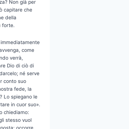
nza? Non già per
ò capitare che
ne della
 forte.
nga immediatamente
ò avvenga, come
ndo verrà,
re Dio di ciò di
 darcelo; né serve
er conto suo
ostra fede, la
? Lo spiegano le
tare in cuor suo».
to chiediamo:
li stesso vuol
sposta: occorre