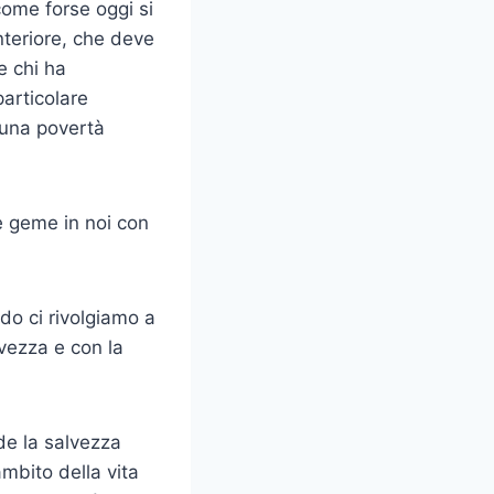
ome forse oggi si
nteriore, che deve
e chi ha
particolare
i una povertà
 e geme in noi con
do ci rivolgiamo a
lvezza e con la
de la salvezza
ambito della vita