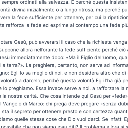
sempre ordinati alla salvezza. E perché questa insiste
ntà divina inizialmente o a lungo ritrosa, ma perché pu
ere la fede sufficiente per ottenere, per cui la ripetizio
a rafforza la fede ed esprime al contempo una fede più
 notare Gesù, può avverarsi il caso che la richiesta ve
suppone allora nell’orante la fede sufficiente perché ci
Gesù immediatamente dopo: «Ma il Figlio dell’uomo, qua
lla terra?». La preghiera, pertanto, non serve ad informa
no: Egli lo sa meglio di noi, e non desidera altro che di
volontà a darcelo, perché questa volontà Egli l’ha già p
 lo preghiamo. Essa invece serve a noi, a rafforzare la n
 la nostra carità. Che cosa intende qui Gesù per «fede»
l Vangelo di Marco: chi prega deve pregare «senza dubi
he sta il segreto per ottenere presto e con certezza quan
iamo quelle stesse cose che Dio vuol darci. Se infatti Eg
 possibile che non siamo esauditi? Il problema allora si 