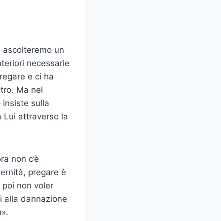
a ascolteremo un
teriori necessarie
regare e ci ha
tro. Ma nel
insiste sulla
 Lui attraverso la
ora non c’è
ternità, pregare è
 poi non voler
i alla dannazione
ù».