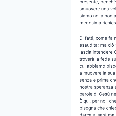
presente, benché 
smuovere una volo
siamo noi a non av
medesima richiest
Di fatti, come fa
esaudita; ma ciò 
lascia intendere 
troverà la fede su
cui abbiamo bisog
a muovere la sua 
senza e prima che
nostra speranza e
parole di Gesù ne
È qui, per noi, c
bisogna che chied
darcele, sarà mai