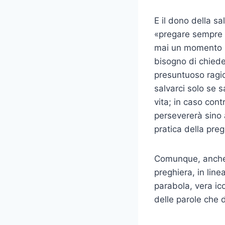
E il dono della s
«pregare sempre s
mai un momento n
bisogno di chiede
presuntuoso ragi
salvarci solo se s
vita; in caso con
persevererà sino 
pratica della preg
Comunque, anche a
preghiera, in line
parabola, vera ic
delle parole che 