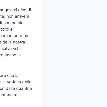
angelo ci dice di
te, non arriverà
i non ho più
tolto e
 perché potremo
e della nostra
 salvo «chi
te anche la
ire che la
della vedova della
non dalla quantità
ontaneità.