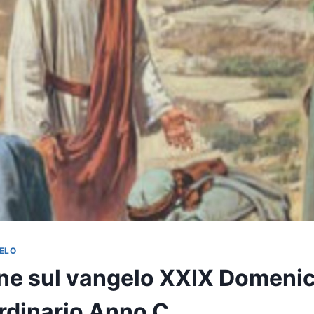
ELO
one sul vangelo XXIX Domenic
dinario Anno C