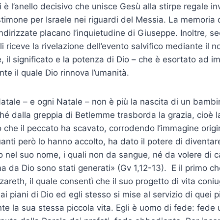
 è l’anello decisivo che unisce Gesù alla stirpe regale i
stimone per Israele nei riguardi del Messia. La memoria d
dirizzate placano l’inquietudine di Giu­seppe. Inoltre, s
i riceve la rivelazione dell’evento salvifico mediante il 
, il significato e la potenza di Dio – che è esortato ad im
te il quale Dio rinnova l’umanità.
tale – e ogni Natale – non è più la nascita di un bamb
hé dalla greppia di Betlemme trasborda la grazia, cioè la
 che il peccato ha scavato, corrodendo l’immagine origina
anti però lo hanno accolto, ha dato il potere di diventare 
o nel suo nome, i quali non da sangue, né da volere di 
a da Dio sono stati generati» (Gv 1,12-13). E il primo ch
areth, il quale consentì che il suo progetto di vita coni
i piani di Dio ed egli stesso si mise al servizio di quei 
 la sua stessa piccola vita. Egli è uomo di fede: fede u