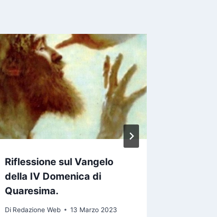
Rifless
Signore
Di
Redazio
Riflessione sul Vangelo
della IV Domenica di
Quaresima.
Di
Redazione Web
13 Marzo 2023