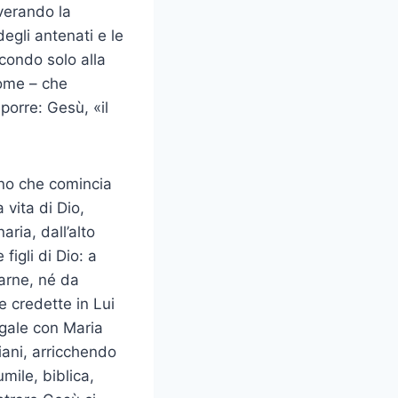
nverando la
egli antenati e le
econdo solo alla
nome – che
porre: Gesù, «il
ino che comincia
 vita di Dio,
ria, dall’alto
figli di Dio: a
carne, né da
e credette in Lui
ugale con Maria
piani, arricchendo
mile, biblica,