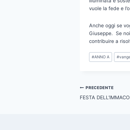
illuminata e sost
vuole la fede e l
Anche oggi se vo
Giuseppe. Se noi
contribuire a risol
#
ANNO A
#
vange
PRECEDENTE
FESTA DELL’IMMAC