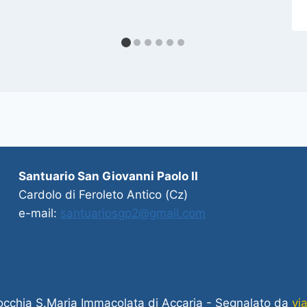
Santuario San Giovanni Paolo II
Cardolo di Feroleto Antico (Cz)
e-mail:
santuariosgp2@gmail.com
cchia S.Maria Immacolata di Accaria - Segnalato da
via