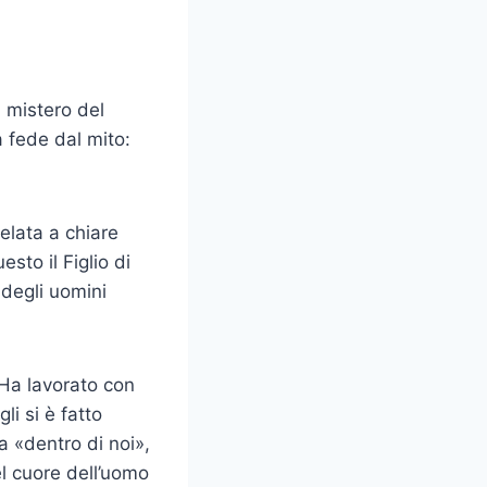
l mistero del
a fede dal mito:
elata a chiare
esto il Figlio di
 degli uomini
 Ha lavorato con
i si è fatto
 «dentro di noi»,
l cuore dell’uomo