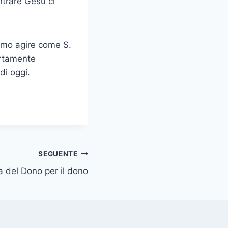
ntrare Gesù ci
amo agire come S.
ertamente
 di oggi.
SEGUENTE
a del Dono per il dono