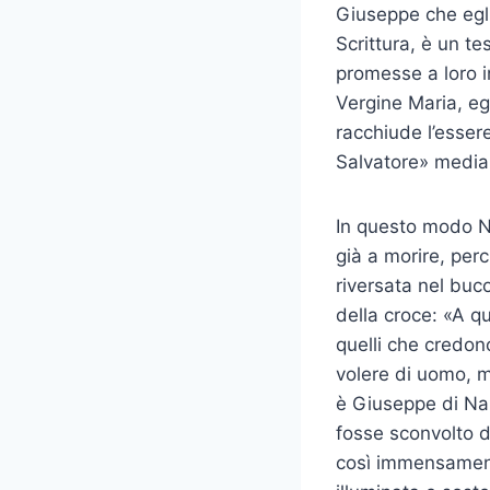
Giuseppe che egli
Scrittura, è un te
promesse a loro in
Vergine Maria, egl
racchiude l’essere
Salvatore» median
In questo modo Na
già a morire, perc
riversata nel buco
della croce: «A qu
quelli che credon
volere di uomo, m
è Giuseppe di Naz
fosse sconvolto da
così immensamente