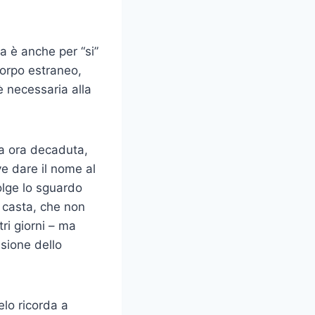
a è anche per “si”
corpo estraneo,
 necessaria alla
a ora deca­duta,
ve dare il nome al
olge lo sguardo
à casta, che non
ri giorni – ma
nsione dello
elo ricorda a