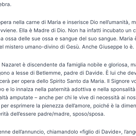
ebra.
opera nella carne di Maria e inserisce Dio nell’umanità, m
avviene. Ella è Madre di Dio. Non ha infatti incubato un 
ma ossa delle sue ossa e sangue del suo sangue. Maria è
el mistero umano-divino di Gesù. Anche Giuseppe lo è.
i Nazaret è discendente da famiglia nobile e gloriosa, m
algono a Iesse di Betlemme, padre di Davide. È lui che de
rà per opera dello Spirito Santo da Maria. Il Signore v
vo e lo innalza nella paternità adottiva e nella sponsalit
ltà amputate – anche per chi le vive di necessità ai nost
i per esprimere la pienezza dell’amore, poiché è la dime
 verità dell’essere padre/madre, sposo/sposa.
ne dell’annuncio, chiamandolo «figlio di Davide», l’ang