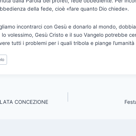
enuta dalla Parola dei profeti, fede obbediente. Per inco
’obbedienza della fede, cioè «fare quanto Dio chiede».
gliamo incontrarci con Gesù e donarlo al mondo, dobbi
 lo volessimo, Gesù Cristo e il suo Vangelo potrebbe c
vere tutti i problemi per i quali tribola e piange l’umanità
lo
OLATA CONCEZIONE
Fest