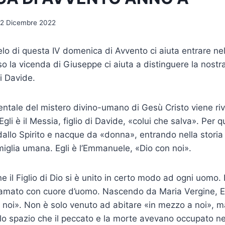
12 Dicembre 2022
elo di questa IV domenica di Avvento ci aiuta entrare ne
so la vicenda di Giuseppe ci aiuta a distinguere la nostr
i Davide.
ntale del mistero divino-umano di Gesù Cristo viene riv
gli è il Messia, figlio di Davide, «colui che salva». Per qu
dallo Spirito e nacque da «donna», entrando nella storia
amiglia umana. Egli è l’Emmanuele, «Dio con noi».
ne il Figlio di Dio si è unito in certo modo ad ogni uomo.
mato con cuore d’uomo. Na­scendo da Maria Vergine, Egl
noi». Non è solo venuto ad abitare «in mezzo a noi», ma
 lo spazio che il peccato e la morte avevano occupato ne