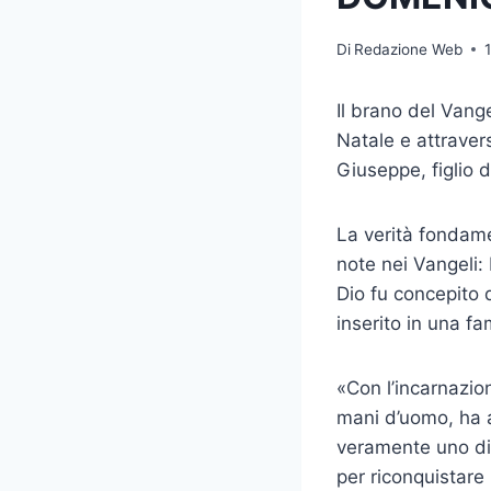
Di
Redazione Web
Il brano del Vang
Natale e attraver
Giuseppe, figlio d
La verità fondame
note nei Vangeli: E
Dio fu concepito 
inserito in una f
«Con l’incarnazio
mani d’uomo, ha a
veramente uno di 
per riconquistare