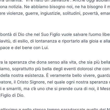
ona notizia. Ne ab­biamo bisogno noi, ne ha bisogno il 
e violenze, guerre, ingiustizie, solitudini, povertà, ema
 bontà di Dio che nel Suo Figlio vuole salvare l’uomo lib
avitù, di esilio, di lontananza e riportarlo alla gioia e al
 pace e del bene con Lui.
a la speranza che dona senso alla vita, che sia più bella
iviamo, soprattutto più bella degli eventi dolorosi che c
o della nostra esi­stenza. È veramente bello vivere, guarda
a­tore, il Cristo Signore, nel quale ogni nostra speranza 
 e smarriti, ma c’è uno che si prende cura di noi, il Messi
 Figlio di Dio.
llissimo e nello stesso tempo paradossale quello del N