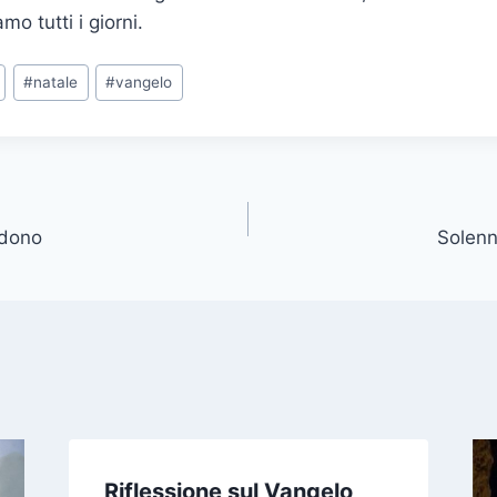
amo tutti i giorni.
#
natale
#
vangelo
 dono
Solenn
Riflessione sul Vangelo