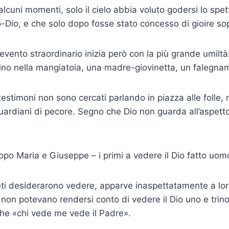
lcuni momenti, solo il cielo abbia voluto godersi lo spet
-Dio, e che solo dopo fosse stato con­cesso di gioire sop
evento straordinario inizia però con la più grande umiltà
no nella mangiatoia, una madre-giovinetta, un fale­gname
testimoni non sono cercati parlando in piazza alle folle, 
uardiani di pecore. Segno che Dio non guarda all’aspetto,
dopo Maria e Giuseppe – i primi a vedere il Dio fatto uom
eti desiderarono vedere, apparve inaspettatamente a lor
 non potevano rendersi conto di vedere il Dio uno e trino.
he «chi vede me vede il Padre».