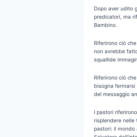
Dopo aver udito gl
predicatori, ma ri
Bambino.
Riferirono ciò ch
non avrebbe fatto 
squallide immagin
Riferirono ciò ch
bisogna fermarsi 
del messaggio ang
I pastori riferir
risplendere nelle
pastori: il mondo
Salvatore dell’in