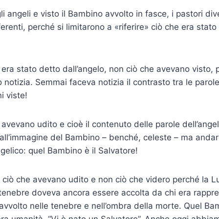
i angeli e visto il Bambino avvolto in fasce, i pastori d
ferenti, perché si limitarono a «riferire» ciò che era stato
e era stato detto dall’angelo, non ciò che avevano visto,
notizia. Semmai faceva notizia il contrasto tra le parole
i viste!
e avevano udito e cioè il contenuto delle parole dell’ang
all’im­magine del Bambino – benché, celeste – ma andare
elico: quel Bambino è il Salvatore!
ono ciò che avevano udito e non ciò che videro perché la 
 tenebre doveva ancora essere accolta da chi era rappr
 avvolto nelle tenebre e nell’ombra della morte. Quel Bam
tera umanità. “Vi è nato un Salvatore”. Anche oggi abbia