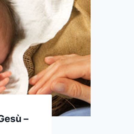
 Gesù –