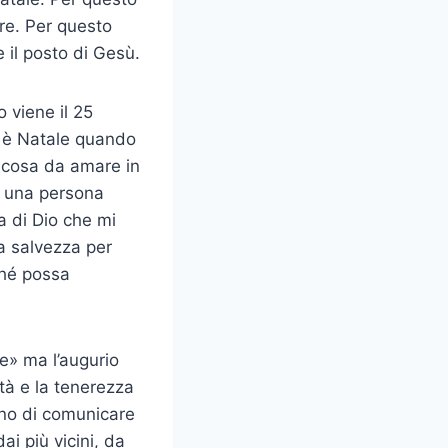
fre. Per questo
 il posto di Gesù.
viene il 25
a è Natale quando
lcosa da amare in
n una persona
a di Dio che mi
la salvezza per
ché possa
e» ma l’augurio
ntà e la tenerezza
gno di comunicare
ai più vicini, da