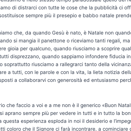
amo di distrarci con tutte le cose che la pubblicità ci of
e sostituisce sempre più il presepio e babbo natale prende
iamo che, da quando Gesù è nato, è Natale non quando 
ndo si mangia il panettone o rice­viamo tanti regali, m
re gioia per qualcuno, quando riusciamo a scoprire qua
tutti disprezzano, quando sappiamo infondere fiducia i
 soprattutto riusciamo a rallegrarci tanto della vicinanz
e a tutti, con le parole e con la vita, la lieta notizia del
isposti a collaborarvi con generosità ed entusiasmo per
rio che faccio a voi e a me non è il generico «Buon Natal
 si aprano sempre più per vedere in tutti e in tutto la bo
da questa esperienza esploda in noi il desiderio e l’impe
ti coloro che il Signore ci farà incontrare, a cominciare d