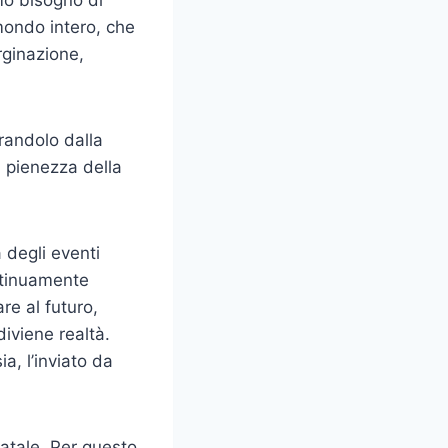
mondo intero, che
rginazione,
erandolo dalla
la pienezza della
 degli eventi
ontinuamente
re al futuro,
diviene realtà.
a, l’inviato da
atale. Per questo