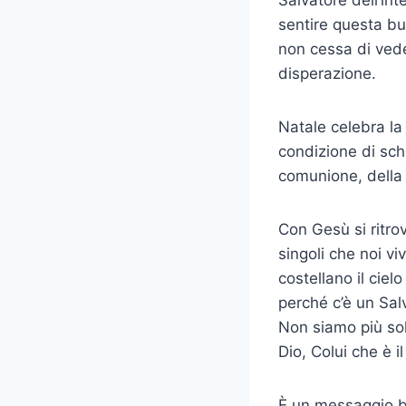
sentire questa bu
non cessa di veder
disperazione.
Natale celebra la
condizione di schi
comunione, della
Con Gesù si ritrov
singoli che noi v
costellano il ciel
perché c’è un Salv
Non siamo più soli
Dio, Colui che è il
È un messaggio be