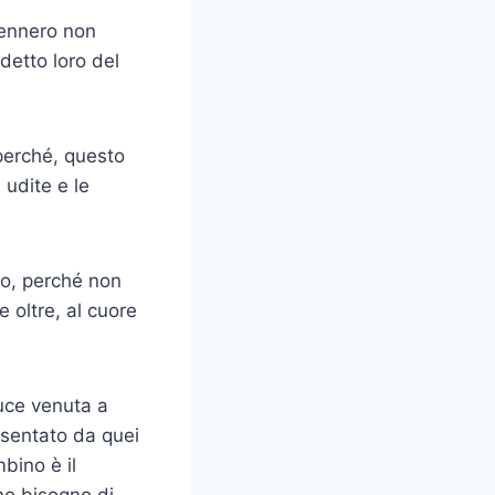
ivennero non
 detto loro del
 perché, questo
 udite e le
elo, perché non
 oltre, al cuore
Luce venuta a
esentato da quei
bino è il
mo bisogno di